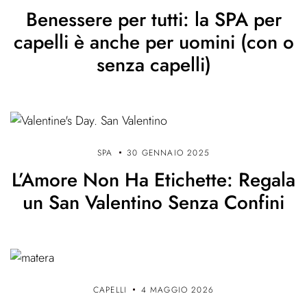
Benessere per tutti: la SPA per
c
capelli è anche per uomini (con o
o
senza capelli)
l
i
SPA
30 GENNAIO 2025
L’Amore Non Ha Etichette: Regala
un San Valentino Senza Confini
CAPELLI
4 MAGGIO 2026