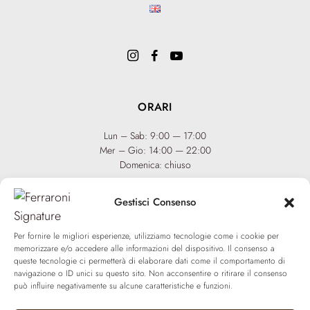
ORARI
Lun – Sab: 9:00 — 17:00
Mer – Gio: 14:00 — 22:00
Domenica: chiuso
Gestisci Consenso
INFO
Team
Per fornire le migliori esperienze, utilizziamo tecnologie come i cookie per
Eventi
Via XX Settembre 65,
75100
memorizzare e/o accedere alle informazioni del dispositivo. Il consenso a
Matera
Diventa Hair Spa
queste tecnologie ci permetterà di elaborare dati come il comportamento di
T: +39 0835 18 81 656
navigazione o ID unici su questo sito. Non acconsentire o ritirare il consenso
Regala un’esperienza
può influire negativamente su alcune caratteristiche e funzioni.
info@ferraronisignature.com
Biotecnologia esclusiva