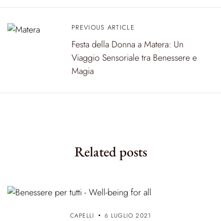
i
PREVIOUS ARTICLE
g
Festa della Donna a Matera: Un
a
Viaggio Sensoriale tra Benessere e
z
Magia
i
o
n
e
Related posts
a
r
t
i
CAPELLI
6 LUGLIO 2021