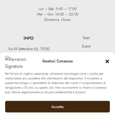
Lun – Sab: 9:00 — 17:00
Mer – Gio: 14:00 — 22:00
Domenica: chiuso
INFO
Team
Eventi
Via XX Settembre 65,
75100
Matera
Diventa Hair Spa
T: +39 0835 18 81 656
Gestisci Consenso
Regala un’esperienza
info@ferraronisignature.com
Biotecnologia esclusiva
Per fornire le migliori esperienze, utilizziamo tecnologie come i cookie per
memorizzare e/o accedere alle informazioni del dispositivo. Il consenso a
queste tecnologie ci permetterà di elaborare dati come il comportamento di
navigazione o ID unici su questo sito. Non acconsentire o ritirare il consenso
può influire negativamente su alcune caratteristiche e funzioni.
Accetta
© 2021 Ferraroni signature. All Rights Reserved.
P.iva 01377800774 | Made
with ❤️ by
Mad Agency