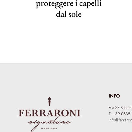
proteggere i capelli
dal sole
INFO
Via XX Sette
T: +39 0835 
info@ferraron