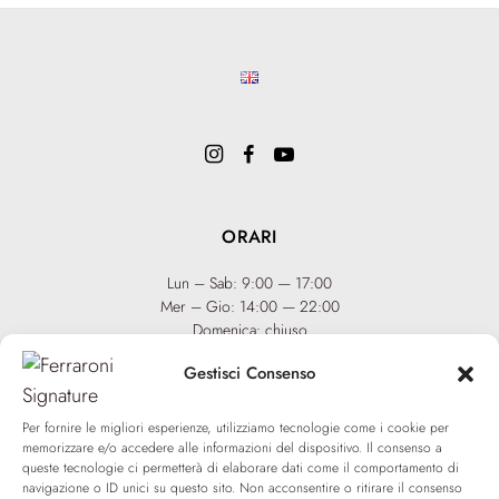
ORARI
Lun – Sab: 9:00 — 17:00
Mer – Gio: 14:00 — 22:00
Domenica: chiuso
Gestisci Consenso
INFO
Team
Per fornire le migliori esperienze, utilizziamo tecnologie come i cookie per
Eventi
memorizzare e/o accedere alle informazioni del dispositivo. Il consenso a
Via XX Settembre 65,
75100
queste tecnologie ci permetterà di elaborare dati come il comportamento di
Matera
Diventa Hair Spa
navigazione o ID unici su questo sito. Non acconsentire o ritirare il consenso