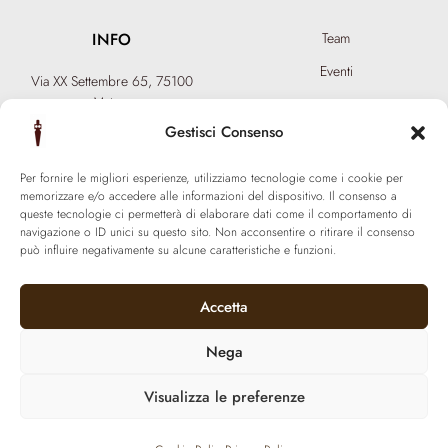
INFO
Team
Eventi
Via XX Settembre 65,
75100
Matera
Diventa Hair Spa
T: +39 0835 18 81 656
Gestisci Consenso
Regala un’esperienza
info@ferraronisignature.com
Biotecnologia esclusiva
Per fornire le migliori esperienze, utilizziamo tecnologie come i cookie per
memorizzare e/o accedere alle informazioni del dispositivo. Il consenso a
queste tecnologie ci permetterà di elaborare dati come il comportamento di
navigazione o ID unici su questo sito. Non acconsentire o ritirare il consenso
può influire negativamente su alcune caratteristiche e funzioni.
Accetta
Nega
Visualizza le preferenze
© 2021 Ferraroni signature. All Rights Reserved.
P.iva 01377800774 | Made