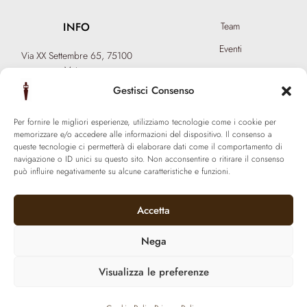
INFO
Team
Eventi
Via XX Settembre 65,
75100
Matera
Diventa Hair Spa
T: +39 0835 18 81 656
Gestisci Consenso
Regala un’esperienza
info@ferraronisignature.com
Biotecnologia esclusiva
Per fornire le migliori esperienze, utilizziamo tecnologie come i cookie per
memorizzare e/o accedere alle informazioni del dispositivo. Il consenso a
queste tecnologie ci permetterà di elaborare dati come il comportamento di
navigazione o ID unici su questo sito. Non acconsentire o ritirare il consenso
può influire negativamente su alcune caratteristiche e funzioni.
Accetta
Nega
Visualizza le preferenze
© 2021 Ferraroni signature. All Rights Reserved.
P.iva 01377800774 | Made