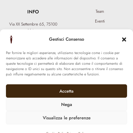
INFO
Team
Eventi
Via XX Settembre 65,
75100
Matera
Diventa Hair Spa
T: +39 0835 18 81 656
Gestisci Consenso
Regala un’esperienza
info@ferraronisignature.com
Biotecnologia esclusiva
Per fornire le migliori esperienze, utilizziamo tecnologie come i cookie per
memorizzare e/o accedere alle informazioni del dispositivo. Il consenso a
queste tecnologie ci permetterà di elaborare dati come il comportamento di
navigazione o ID unici su questo sito. Non acconsentire o ritirare il consenso
può influire negativamente su alcune caratteristiche e funzioni.
Accetta
Nega
Visualizza le preferenze
© 2021 Ferraroni signature. All Rights Reserved.
P.iva 01377800774 | Made