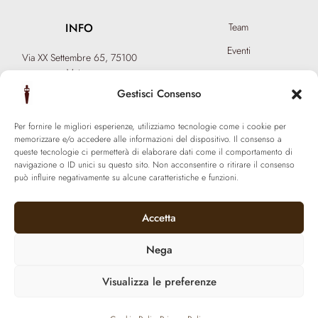
INFO
Team
Eventi
Via XX Settembre 65,
75100
Matera
Diventa Hair Spa
T: +39 0835 18 81 656
Gestisci Consenso
Regala un’esperienza
info@ferraronisignature.com
Biotecnologia esclusiva
Per fornire le migliori esperienze, utilizziamo tecnologie come i cookie per
memorizzare e/o accedere alle informazioni del dispositivo. Il consenso a
queste tecnologie ci permetterà di elaborare dati come il comportamento di
navigazione o ID unici su questo sito. Non acconsentire o ritirare il consenso
può influire negativamente su alcune caratteristiche e funzioni.
Accetta
Nega
Visualizza le preferenze
© 2021 Ferraroni signature. All Rights Reserved.
P.iva 01377800774 | Made