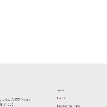
Team
Eventi
mbre 65,
75100 Matera
18 81 656
Diventa Hair Spa