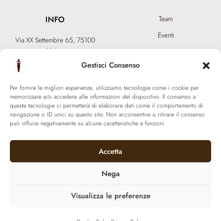
INFO
Team
Eventi
Via XX Settembre 65,
75100
Matera
Diventa Hair Spa
T: +39 0835 18 81 656
Gestisci Consenso
Regala un’esperienza
info@ferraronisignature.com
Biotecnologia esclusiva
Per fornire le migliori esperienze, utilizziamo tecnologie come i cookie per
memorizzare e/o accedere alle informazioni del dispositivo. Il consenso a
queste tecnologie ci permetterà di elaborare dati come il comportamento di
navigazione o ID unici su questo sito. Non acconsentire o ritirare il consenso
può influire negativamente su alcune caratteristiche e funzioni.
Accetta
Nega
Visualizza le preferenze
© 2021 Ferraroni signature. All Rights Reserved.
P.iva 01377800774 | Made