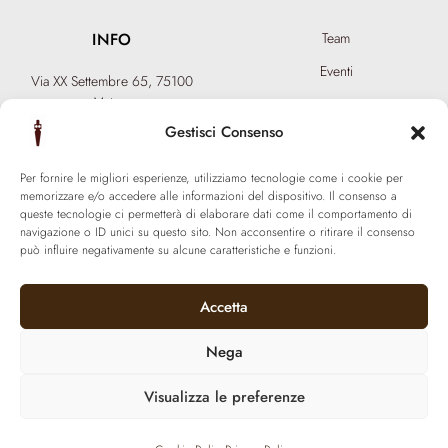
INFO
Team
Eventi
Via XX Settembre 65,
75100
Matera
Diventa Hair Spa
T: +39 0835 18 81 656
Gestisci Consenso
Regala un’esperienza
info@ferraronisignature.com
Biotecnologia esclusiva
Per fornire le migliori esperienze, utilizziamo tecnologie come i cookie per
memorizzare e/o accedere alle informazioni del dispositivo. Il consenso a
queste tecnologie ci permetterà di elaborare dati come il comportamento di
navigazione o ID unici su questo sito. Non acconsentire o ritirare il consenso
può influire negativamente su alcune caratteristiche e funzioni.
Accetta
Nega
Visualizza le preferenze
© 2021 Ferraroni signature. All Rights Reserved.
P.iva 01377800774 | Made