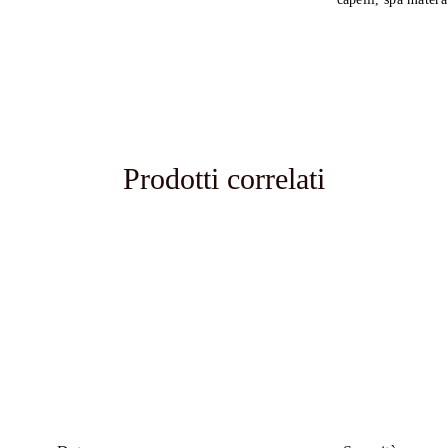
tensioni accumul
movimenti lent
quotidiano, pr
seguiranno. A qu
che aiuta a riequ
un riposo rigener
Il cuore della 
Prodotti correlati
intensiva, che n
alla sua formula
un’idratazione pr
più sani.
Per completare i
relax, regalando
invita alla qui
Proteico e da Pa
anche nei giorni
Lasciati avvolge
piacere di prend
proprio rituale d