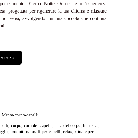
orpo e mente. Eterna Notte Onirica è un’esperienza
ta, progettata per rigenerare la tua chioma e rilassare
tuoi sensi, avvolgendoti in una coccola che continua
mi.
erienza
pausa dal mondo e immergiti in un’esperienza
igenera corpo e mente. Notte Onirica è un viaggio nel
,
Mente-corpo-capelli
accompagna il tuo sonno, trasformandolo in un
pelli
,
corpo
,
cura dei capelli
,
cura del corpo
,
hair spa
,
onda rigenerazione.
ggio
,
prodotti naturali per capelli
,
relax
,
rituale per
zio con un massaggio corpo studiato per sciogliere le