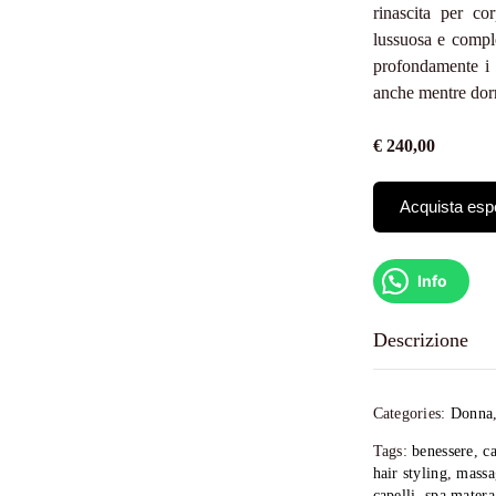
rinascita per c
lussuosa e comple
profondamente i 
anche mentre dor
€ 240,00
Acquista esp
Info
Descrizione
Concediti una 
sensoriale che r
Categories:
Donna
benessere che 
Tags:
benessere
,
ca
momento di prof
hair styling
,
massa
Il rituale ha ini
capelli
,
spa matera