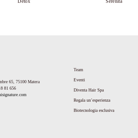
Detox
Serenità
Team
Eventi
mbre 65,
75100 Matera
18 81 656
Diventa Hair Spa
isignature.com
Regala un’esperienza
Biotecnologia esclusiva