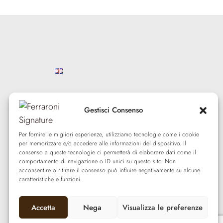
Gestisci Consenso
Per fornire le migliori esperienze, utilizziamo tecnologie come i cookie
ORARI
per memorizzare e/o accedere alle informazioni del dispositivo. Il
consenso a queste tecnologie ci permetterà di elaborare dati come il
Lun – Sab: 9:00 — 17:00
comportamento di navigazione o ID unici su questo sito. Non
acconsentire o ritirare il consenso può influire negativamente su alcune
Mer – Gio: 14:00 — 22:00
caratteristiche e funzioni.
Domenica: chiuso
Accetta
Nega
Visualizza le preferenze