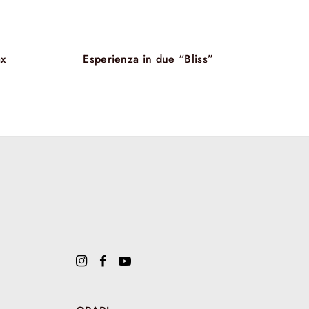
ofisico.
i ospiti possono godere di un momento esclusivo
edicato alla degustazione di tè selezionati, che
’esperienza sensoriale. Per concludere, lo styling
ax
Esperienza in due “Bliss”
el capello mette in risalto il risultato finale, con
, lucenti e naturalmente belle.
ma è un rituale completo che rigenera non solo i
he il corpo e la mente, offrendo un’esperienza di
.