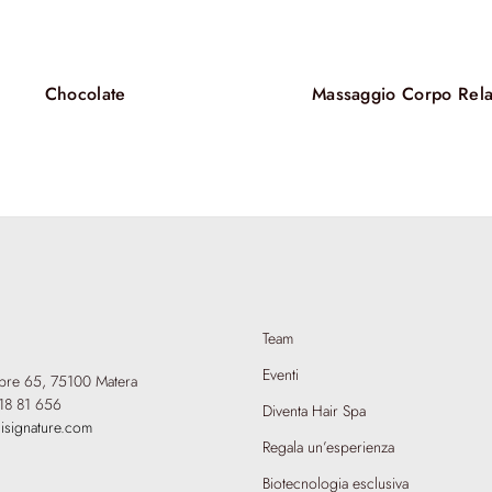
l’equilibrio psic
Nel mentre, gl
nella lounge, d
arricchiscono l
Chocolate
Massaggio Corpo Rel
personalizzato d
chiome più forti
Rigenedia Supre
capelli, ma anc
benessere totale
Team
Eventi
mbre 65,
75100 Matera
18 81 656
Diventa Hair Spa
isignature.com
Regala un’esperienza
Biotecnologia esclusiva