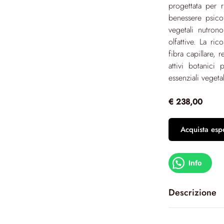
progettata per r
benessere psicofi
vegetali nutron
olfattive. La ric
fibra capillare, 
attivi botanici 
essenziali veget
€ 238,00
Acquista esp
Info
Descrizione
Rigenedia Supre