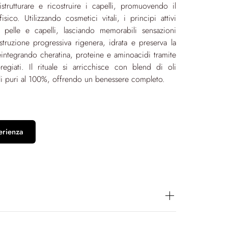
istrutturare e ricostruire i capelli, promuovendo il
sico. Utilizzando cosmetici vitali, i principi attivi
o pelle e capelli, lasciando memorabili sensazioni
ostruzione progressiva rigenera, idrata e preserva la
reintegrando cheratina, proteine e aminoacidi tramite
pregiati. Il rituale si arricchisce con blend di oli
ali puri al 100%, offrendo un benessere completo.
erienza
ma, il “Rituale Hair Ricostruzione Circadiana”, è