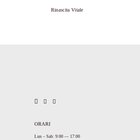
a un vero e proprio viaggio di benessere, pensato per
ndersi cura di sé in modo profondo e rigenerante.
Rinascita Vitale
ORARI
Lun – Sab: 9:00 — 17:00