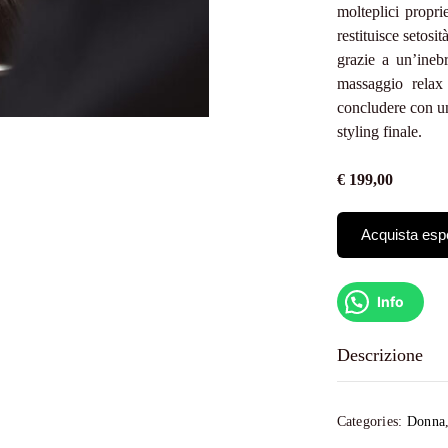
molteplici propri
restituisce setosi
grazie a un’inebr
massaggio relax
concludere con un
styling finale.
€ 199,00
Acquista esp
Info
Descrizione
L’esperienza 
un’applicazione di
Categories:
Donna
rigeneranti. Ques