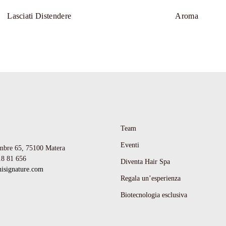
solo estetico, m
chi desidera pre
Lasciati Distendere
Aroma
Team
Eventi
mbre 65,
75100 Matera
18 81 656
Diventa Hair Spa
isignature.com
Regala un’esperienza
Biotecnologia esclusiva