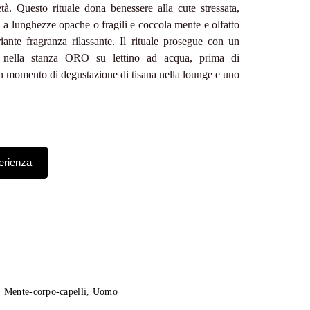
età. Questo rituale dona benessere alla cute stressata,
tà a lunghezze opache o fragili e coccola mente e olfatto
iante fragranza rilassante. Il rituale prosegue con un
 nella stanza ORO su lettino ad acqua, prima di
 momento di degustazione di tisana nella lounge e uno
erienza
esclusiva del Rituale Tranquility inizia con
 oli biologici, scelti per le loro proprietà nutrienti e
,
Mente-corpo-capelli
,
Uomo
to speciale rituale è pensato per ridare equilibrio alla