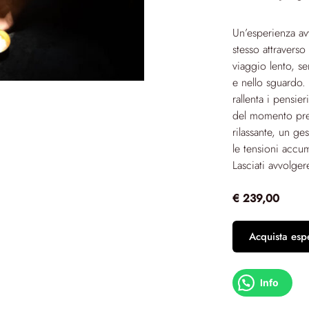
Un’esperienza av
stesso attraverso
viaggio lento, se
e nello sguardo.
rallenta i pensie
del momento pres
rilassante, un g
le tensioni accum
Lasciati avvolgere
€ 239,00
Acquista esp
Info